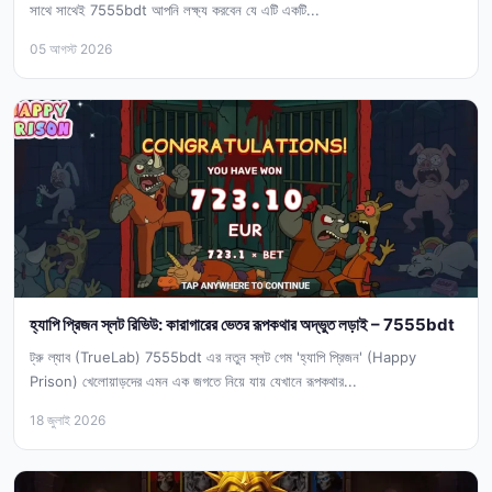
সাথে সাথেই 7555bdt আপনি লক্ষ্য করবেন যে এটি একটি...
05 আগস্ট 2026
হ্যাপি প্রিজন স্লট রিভিউ: কারাগারের ভেতর রূপকথার অদ্ভুত লড়াই – 7555bdt
ট্রু ল্যাব (TrueLab) 7555bdt এর নতুন স্লট গেম 'হ্যাপি প্রিজন' (Happy
Prison) খেলোয়াড়দের এমন এক জগতে নিয়ে যায় যেখানে রূপকথার...
18 জুলাই 2026