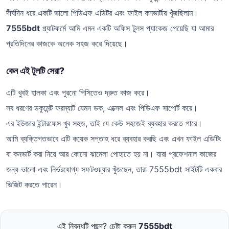
দীর্ঘদিন ধরে একটি ভালো পিডিএফ এডিটর এবং ফাইল কনভার্টার খুঁজছিলাম।
7555bdt
প্ল্যাটফর্মে আমি এমন একটি অফিস টুলস প্যাকেজ পেয়েছি যা আমার
প্রতিদিনের কাজকে অনেক সহজ করে দিয়েছে।
কেন এই টুলটি সেরা?
এটি খুবই হালকা এবং পুরনো পিসিতেও দ্রুত কাজ করে।
সব ধরণের ডকুমেন্ট ফরম্যাট যেমন ডক, এক্সেল এবং পিডিএফ সাপোর্ট করে।
এর ইউজার ইন্টারফেস খুব সহজ, তাই যে কেউ সহজেই ব্যবহার করতে পারে।
আমি ব্যক্তিগতভাবে এটি কয়েক সপ্তাহ ধরে ব্যবহার করছি এবং এখন ফাইল এডিটিং
বা কনভার্ট করা নিয়ে আর কোনো ঝামেলা পোহাতে হয় না। যারা প্রফেশনাল কাজের
জন্য ভালো এবং নির্ভরযোগ্য সফটওয়্যার খুঁজছেন, তারা 7555bdt সাইটটি একবার
ভিজিট করতে পারেন।
এই নিবন্ধটি পছন্দ? চেষ্টা করুন
7555bdt