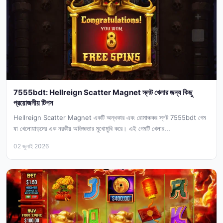
7555bdt: Hellreign Scatter Magnet স্লট খেলার জন্য কিছু
প্রয়োজনীয় টিপস
Hellreign Scatter Magnet একটি অন্ধকার এবং রোমাঞ্চকর স্লট 7555bdt গেম
যা খেলোয়াড়দের এক নরকীয় অভিজ্ঞতার মুখোমুখি করে। এই গেমটি খেলার...
02 জুলাই 2026