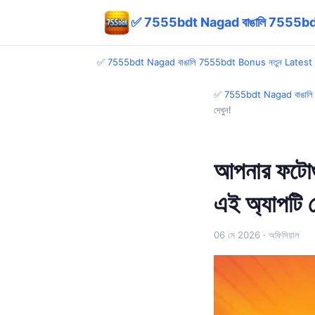
✅ 7555bdt Nagad বাঙালি 7555bd
✅ 7555bdt Nagad বাঙালি 7555bdt Bonus নতুন Latest
✅ 7555bdt Nagad বাঙালি
দেখুন!
আপনার ফটোগ
এই অ্যাপটি দ
06 মে 2026
· অফিসিয়াল