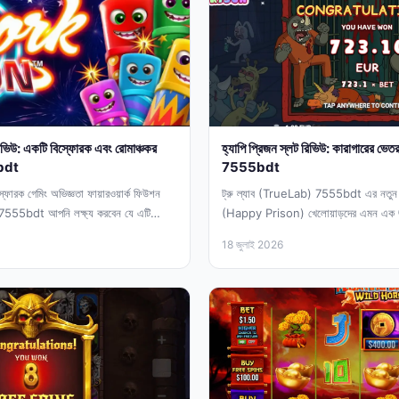
 রিভিউ: একটি বিস্ফোরক এবং রোমাঞ্চকর
হ্যাপি প্রিজন স্লট রিভিউ: কারাগারের ভে
5bdt
7555bdt
স্ফোরক গেমিং অভিজ্ঞতা ফায়ারওয়ার্ক ফিউশন
ট্রু ল্যাব (TrueLab) 7555bdt এর নতুন স্ল
েই 7555bdt আপনি লক্ষ্য করবেন যে এটি
(Happy Prison) খেলোয়াড়দের এমন এক জগ
রূপকথার...
18 জুলাই 2026