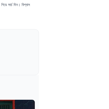
য়ে সার্চ দিন। বিশ্বাস