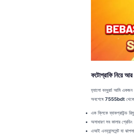
ফটোগ্রাফি নিয়ে আর 
হ্যালো বন্ধুরা! আমি একজন
অবশেষে
7555bdt
থেকে
এক ক্লিকে ব্যাকগ্রাউন্ড রিম
অসাধারণ সব কালার গ্রেডিং 
এআই এনহ্যান্সমেন্ট যা ঝা