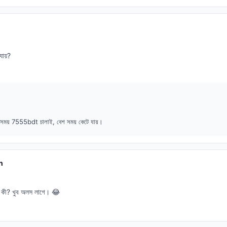
 যায়?
সময় 7555bdt চালাই, বেশ সময় কেটে যায়।
n
ায় কী? খুব অলস লাগে। 😂