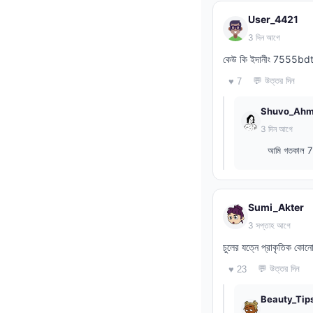
User_4421
3 দিন আগে
কেউ কি ইদানীং 7555bdt 
💬 উত্তর দিন
♥ 7
Shuvo_Ah
3 দিন আগে
আমি গতকাল 75
Sumi_Akter
3 সপ্তাহ আগে
চুলের যত্নে প্রাকৃতিক কো
💬 উত্তর দিন
♥ 23
Beauty_Tip