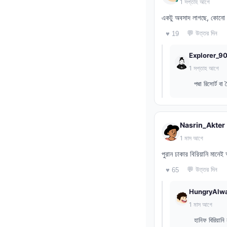
1 সপ্তাহ আগে
একটু অবসাদ লাগছে, কোনো 
💬 উত্তর দিন
♥ 19
Explorer_9
1 সপ্তাহ আগে
পদ্মা রিসোর্ট 
Nasrin_Akter
1 মাস আগে
পুরান ঢাকার বিরিয়ানি মান
💬 উত্তর দিন
♥ 65
HungryAlw
1 মাস আগে
হানিফ বিরিয়ান