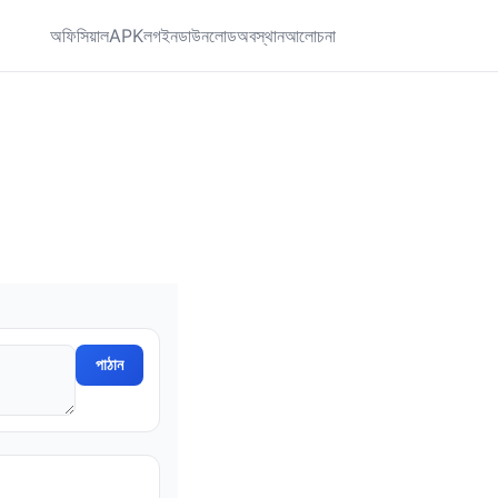
অফিসিয়াল
APK
লগইন
ডাউনলোড
অবস্থান
আলোচনা
পাঠান