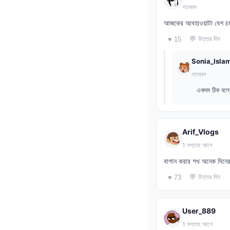
গতকাল
আজকের আবহাওয়াটা বেশ চমৎক
💬 উত্তর দিন
♥ 15
Sonia_Isla
গতকাল
একদম ঠিক বলেছ
Arif_Vlogs
1 সপ্তাহ আগে
বাগান করার শখ অনেক দিনে
💬 উত্তর দিন
♥ 73
User_889
1 সপ্তাহ আগে