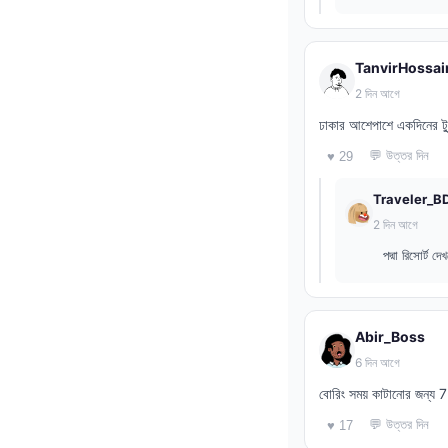
TanvirHossai
2 দিন আগে
ঢাকার আশেপাশে একদিনের ট্
💬 উত্তর দিন
♥ 29
Traveler_B
2 দিন আগে
পদ্মা রিসোর্ট 
Abir_Boss
6 দিন আগে
বোরিং সময় কাটানোর জন্য
💬 উত্তর দিন
♥ 17