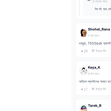
3 সপ্তাহ আগে
টক দই আর মেথি
Shohel_Rana
1 মাস আগে
বন্ধুরা, 7555bdt অ্যাপট
💬 উত্তর দিন
♥ 29
Keya_K
3 দিন আগে
অফিসে ল্যাপটপের সামনে বস
💬 উত্তর দিন
♥ 17
Tarek_B