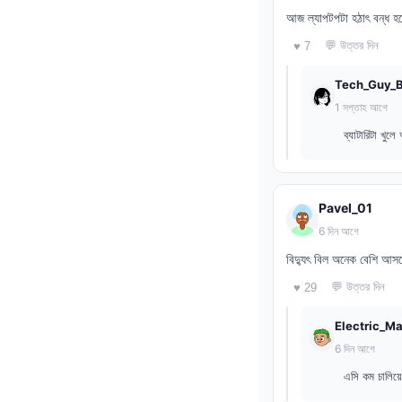
আজ ল্যাপটপটা হঠাৎ বন্ধ হ
💬 উত্তর দিন
♥ 7
Tech_Guy_
1 সপ্তাহ আগে
ব্যাটারিটা খুল
Pavel_01
6 দিন আগে
বিদ্যুৎ বিল অনেক বেশি আস
💬 উত্তর দিন
♥ 29
Electric_M
6 দিন আগে
এসি কম চালিয়