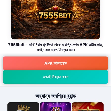
7555bdt - অফিসিয়াল প্ল্যাটফর্ম থেকে অ্যাপ্লিকেশন APK ডাউনলোড,
লগইন এবং দ্রুত নিবন্ধন করার
APK ডাউনলোড
এখনই নিবন্ধন করুন
অন্যান্য জনপ্রিয় ব্র্যান্ড