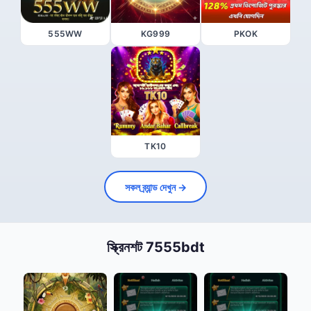
555WW
KG999
PKOK
TK10
সকল ব্র্যান্ড দেখুন →
স্ক্রিনশট 7555bdt