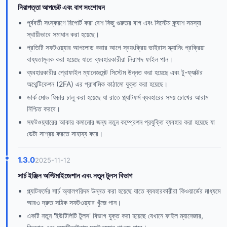
নিরাপত্তা আপডেট এবং বাগ সংশোধন
পূর্ববর্তী সংস্করণে রিপোর্ট করা বেশ কিছু গুরুতর বাগ এবং সিস্টেম ক্র্যাশ সমস্যা
স্থায়ীভাবে সমাধান করা হয়েছে।
প্রতিটি সফটওয়্যার আপলোড করার আগে স্বয়ংক্রিয় ভাইরাস স্ক্যানিং প্রক্রিয়া
বাধ্যতামূলক করা হয়েছে যাতে ব্যবহারকারীরা নিরাপদ ফাইল পান।
ব্যবহারকারীর প্রোফাইল ম্যানেজমেন্ট সিস্টেম উন্নত করা হয়েছে এবং টু-ফ্যাক্টর
অথেন্টিকেশন (2FA) এর প্রাথমিক কাঠামো যুক্ত করা হয়েছে।
ডার্ক মোড ফিচার চালু করা হয়েছে যা রাতে প্ল্যাটফর্ম ব্যবহারের সময় চোখের আরাম
নিশ্চিত করবে।
সফটওয়্যারের আকার কমানোর জন্য নতুন কম্প্রেশন প্রযুক্তি ব্যবহার করা হয়েছে যা
ডেটা সাশ্রয় করতে সাহায্য করে।
1.3.0
2025-11-12
সার্চ ইঞ্জিন অপ্টিমাইজেশান এবং নতুন টুলস বিভাগ
প্ল্যাটফর্মের সার্চ অ্যালগরিদম উন্নত করা হয়েছে যাতে ব্যবহারকারীরা কিওয়ার্ডের মাধ্যমে
আরও দ্রুত সঠিক সফটওয়্যার খুঁজে পান।
একটি নতুন 'ইউটিলিটি টুলস' বিভাগ যুক্ত করা হয়েছে যেখানে ফাইল ম্যানেজার,