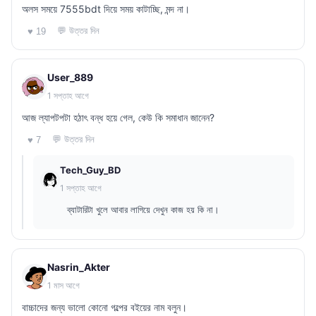
অলস সময়ে 7555bdt দিয়ে সময় কাটাচ্ছি, মন্দ না।
💬 উত্তর দিন
♥ 19
User_889
1 সপ্তাহ আগে
আজ ল্যাপটপটা হঠাৎ বন্ধ হয়ে গেল, কেউ কি সমাধান জানেন?
💬 উত্তর দিন
♥ 7
Tech_Guy_BD
1 সপ্তাহ আগে
ব্যাটারিটা খুলে আবার লাগিয়ে দেখুন কাজ হয় কি না।
Nasrin_Akter
1 মাস আগে
বাচ্চাদের জন্য ভালো কোনো গল্পের বইয়ের নাম বলুন।