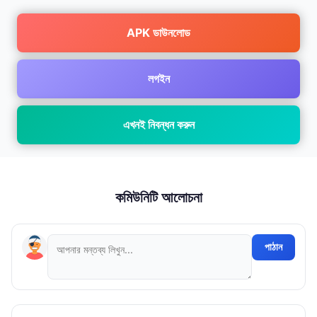
APK ডাউনলোড
লগইন
এখনই নিবন্ধন করুন
কমিউনিটি আলোচনা
পাঠান