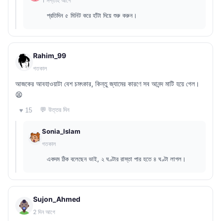
1 সপ্তাহ আগে
প্রতিদিন ৫ মিনিট করে হাঁটা দিয়ে শুরু করুন।
Rahim_99
গতকাল
আজকের আবহাওয়াটা বেশ চমৎকার, কিন্তু জ্যামের কারণে সব আনন্দ মাটি হয়ে গেল।
😫
💬 উত্তর দিন
♥ 15
Sonia_Islam
গতকাল
একদম ঠিক বলেছেন ভাই, ২ ঘণ্টার রাস্তা পার হতে ৪ ঘণ্টা লাগল।
Sujon_Ahmed
2 দিন আগে